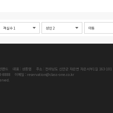
오션랜드
대표 : 성종엽
주소 : 전라남도 신안군 자은면 자은서부1길 163-101
88-8888
이메일 : reservation@class-one.co.kr
erved.