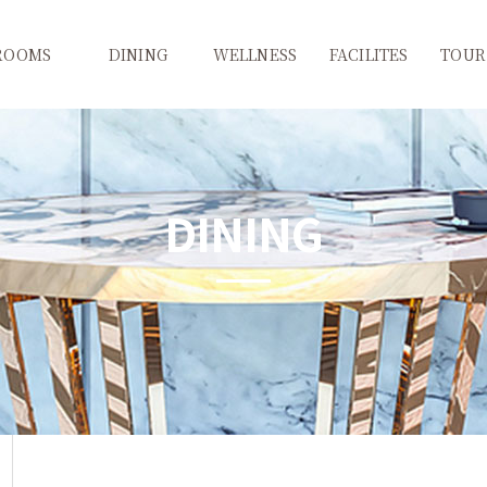
ROOMS
DINING
WELLNESS
FACILITES
TOUR
(애견동반객실)
달보드레
워터파크&사우나
CU
추천여행
슈페리어
와이너리투어
피트니스 센터
키즈카페
추천코
DINING
디럭스
몰타
코인세탁실
테마별여
스위트
서고집
노래방
축제/행
VIP
bhc치킨&비치비어
오락실