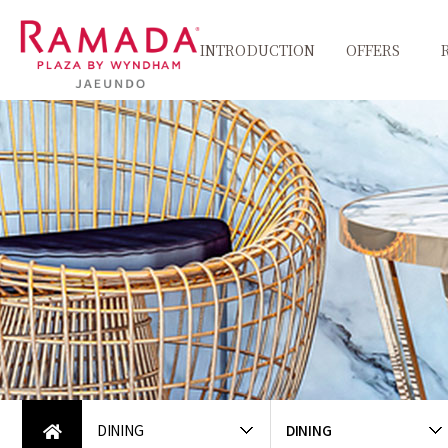
INTRODUCTION
OFFERS
인사말
객실패키지
Pet
친환경그린캠페인
식음패키지
씨원갤러리
찾아오시는길
DINING
DINING