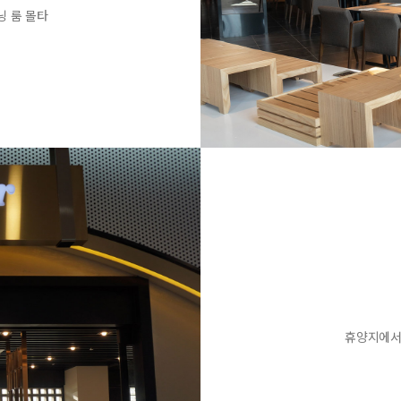
닝 룸 몰타
휴양지에서