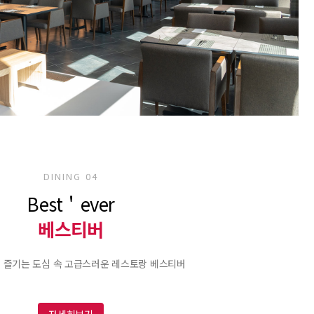
DINING 04
Best＇ever
베스티버
 즐기는 도심 속 고급스러운 레스토랑 베스티버