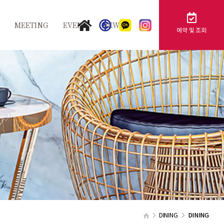
MEETING
EVENT
NEWS
예약 및 조회
지
그랜드볼룸
공지사항
스
카멜리아
FAQ
행
튤립홀
사
비즈니스센터
가족연회
제휴문의
단체문의
DINING
DINING