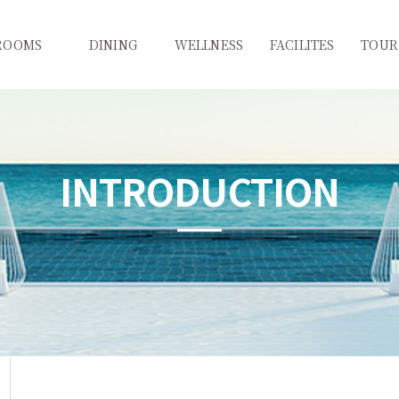
ROOMS
DINING
WELLNESS
FACILITES
TOUR
(애견동반객실)
달보드레
워터파크&사우나
CU
추천여행
슈페리어
와이너리투어
피트니스 센터
키즈카페
추천코
INTRODUCTION
디럭스
몰타
코인세탁실
테마별여
스위트
서고집
노래방
축제/행
VIP
bhc치킨&비치비어
오락실