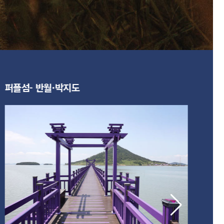
퍼플섬- 반월·박지도
1