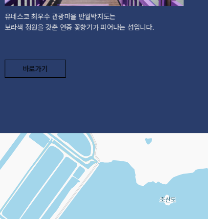
유네스코 최우수 관광마을 반월박지도는
해
보라색 정원을 갖춘 연중 꽃향기가 피어나는 섬입니다.
테마
꾸
바로가기