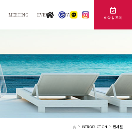
MEETING
EVENT
NEWS
예약 및 조회
지
그랜드볼룸
공지사항
스
카멜리아
FAQ
행
튤립홀
사
비즈니스센터
가족연회
제휴문의
단체문의
INTRODUCTION
인사말