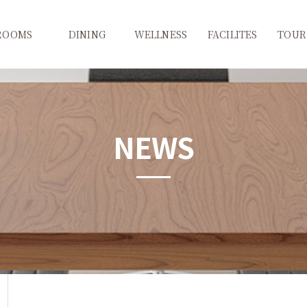
ROOMS
DINING
WELLNESS
FACILITES
TOUR
(애견동반객실)
달보드레
워터파크&사우나
CU
추천여행
슈페리어
와이너리투어
피트니스 센터
키즈카페
추천코
NEWS
디럭스
몰타
코인세탁실
테마별여
스위트
서고집
노래방
축제/행
VIP
bhc치킨&비치비어
오락실