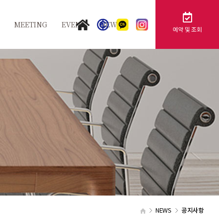
MEETING
EVENT
NEWS
예약 및 조회
지
그랜드볼룸
공지사항
스
카멜리아
FAQ
행
튤립홀
사
비즈니스센터
가족연회
제휴문의
단체문의
NEWS
공지사항